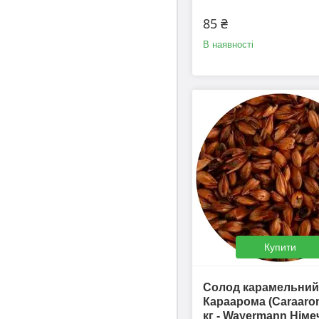
85 ₴
В наявності
Купити
Солод карамельний
Караарома (Caraаrom
кг - Wayermann Нім