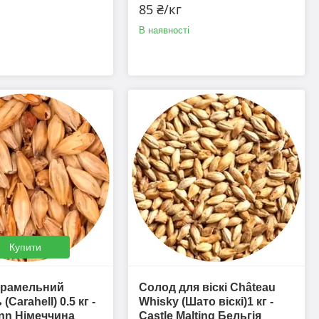
85 ₴/кг
В наявності
Купити
арамельний
Солод для віскі Château
(Carahell) 0.5 кг -
Whisky (Шато віскі)1 кг -
nn Німеччина
Castle Malting Бельгія