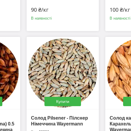
90 ₴/кг
100 ₴/кг
В наявності
В наявності
Купити
Солод Pilsener - Пілснер
Солод к
a) 0.5
Німеччина Wayermann
Карахель 
еччина
Wayerma