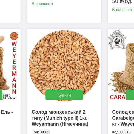
50 ₴/од.
В наявності
В наявності
Купити
 Ель -
Солод мюнхенський 2
Солод с
типу (Munich type II) 1кг.
Carabelg
Weyarmann (Німеччина)
кг - Way
00323
00315