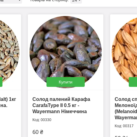
Купити
lt) 1кг
Солод палений Карафа
Солод с
на.
CarafaType II 0.5 кг -
Мелоної
Wayermann Німеччина
(Melanoidi
Wayerma
00330
00317
60 ₴