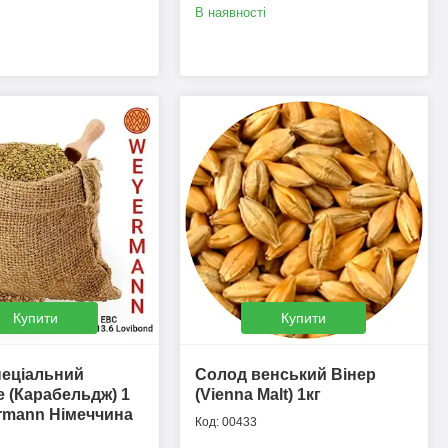
В наявності
Купити
Купити
пеціальний
Солод венський Вінер
e (Карабельдж) 1
(Vienna Malt) 1кг
ermann Німеччина
00433