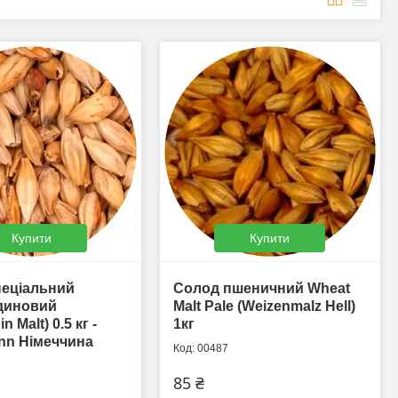
Купити
Купити
пеціальний
Солод пшеничний Wheat
диновий
Malt Pale (Weizenmalz Hell)
n Malt) 0.5 кг -
1кг
nn Німеччина
00487
85 ₴