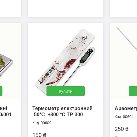
Купити
нні
Термометр електронний
Ареометр
0/001
-50*С -+300 °C ТР-300
00604
00609
250 ₴
150 ₴