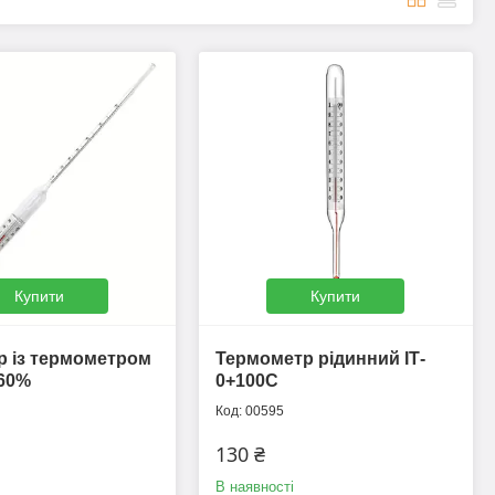
Купити
Купити
 із термометром
Термометр рідинний ІТ-
60%
0+100С
00595
130 ₴
В наявності