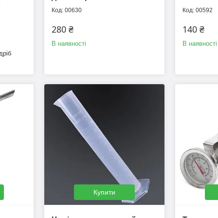
л
00630
00592
280 ₴
140 ₴
В наявності
В наявності
дріб
Купити