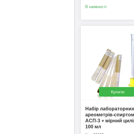
В наявності
Купити
Набір лабораторни
ареометрів-спиртом
АСП-3 + мірний цил
100 мл