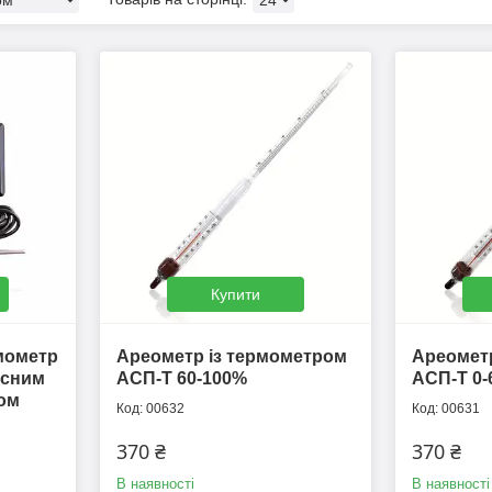
Купити
мометр
Ареометр із термометром
Ареометр
носним
АСП-Т 60-100%
АСП-Т 0-
ом
00632
00631
370 ₴
370 ₴
В наявності
В наявності