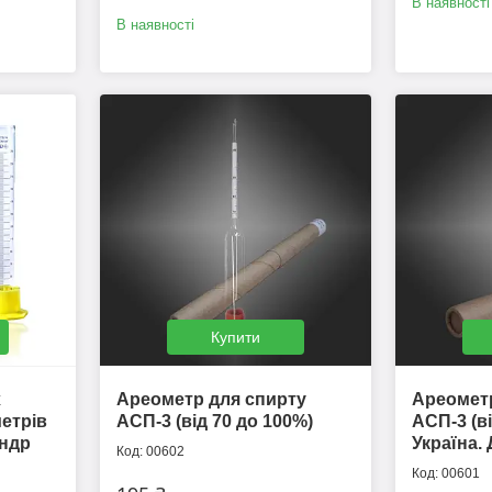
В наявності
В наявності
Купити
х
Ареометр для спирту
Ареометр
етрів
АСП-3 (від 70 до 100%)
АСП-3 (ві
індр
Україна.
00602
00601