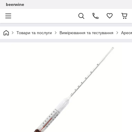
beerwine
Товари та послуги
Вимірювання та тестування
Арео