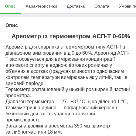
Опис
Характеристики
Доставка
Оплата
Умови п
Опис
Ареометр із термометром АСП-Т 0-60%
Ареометр для спарника з термометром типу АСП-Т з
діапазоном вимірювання від 0 до 60%. Ареогляд АСП-
Т застосовується для вимірювання концентрації
етилового спирту в водно-спіртових розчинах у
об'ємних відсотках (градусах міцності) з одночасним
контролем температури вимірювань як у літній, так і в
зимовий періоди.
Термометр розташований у нижній розширеній частині
ареометра.
Діапазон термометра — 27...+37 °C, ціна ділення 1 °C,
термометрична рідина — пофарбований керосин,
безпечний для застосування в харчовій
промисловості.
Загальна довжина ареометра 350 мм, діаметр
заглибної частини 18 мм.