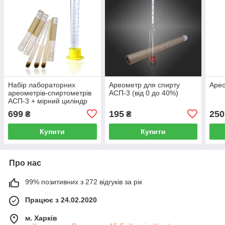
Набір лабораторних
Ареометр для спирту
Арео
ареометрів-спиртометрів
АСП-3 (від 0 до 40%)
АСП-3 + мірний циліндр
100 мл
699
195
250
₴
₴
Купити
Купити
Про нас
99% позитивних з 272 відгуків за рік
Працює з 24.02.2020
м. Харків