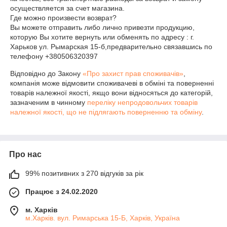
осуществляется за счет магазина.

Где можно произвести возврат?

Вы можете отправить либо лично привезти продукцию, 
которую Вы хотите вернуть или обменять по адресу : г. 
Харьков ул. Рымарская 15-б,предварительно связавшись по 
телефону +380506320397
Відповідно до Закону
«Про захист прав споживачів»
,
компанія може відмовити споживачеві в обміні та поверненні
товарів належної якості, якщо вони відносяться до категорій,
зазначеним в чинному
переліку непродовольчих товарів
належної якості, що не підлягають поверненню та обміну
.
Про нас
99% позитивних з 270 відгуків за рік
Працює з 24.02.2020
м. Харків
м.Харків. вул. Римарська 15-Б, Харків, Україна