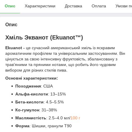
Опис
Характеристики
Доставка
Оплата
Умови п
Опис
Хміль Экванот (Ekuanot™)
Ekuanot -
це сучасний американський хміль із яскравим
ароматичним профілем та універсальним застосуванням. Він
цінується за свою інтенсивну фруктовість, збалансовану з
трав'яними та пряними нотами, що робить його чудовим
вибором для різних стилів пива.
Основні характеристики:
Походження
: США
Альфа-кислоти
: 13–15%
Бета-кислоти
: 4.5–5.5%
Ко-гумулон
: 31–38%
Маслянистість
: 2.5–4.0 мл/
100 г
Форма
: Шишки, гранули T90