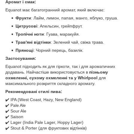
Аромат і смак:
Equanot має багатогранний аромат, який включає:
Фрукти
: Лайм, лимон, папая, манго, яблуко, груша.
Цитрусові
: Апельсин, грейпфрут.
Тропічні ноти
: Гуава, маракуйя.
Трав'яні відтінки
: Зелений чай, свіжа трава.
Прянощі
: Чорний перець, базилік.
Застосування:
Equanot підходить як для гіркоти, так і для ароматичних
додавань. Найчастіше використовується в
пізньому
охмеленні, сухому охмеленні та у Whirlpool
для
максимального розкриття складного аромату.
Рекомендовані стилі пива:
✔️ IPA (West Coast, Hazy, New England)
✔️ Pale Ale
✔️ Sour Ale
✔️ Saison
✔️ Lager (India Pale Lager, Hoppy Lager)
✔️ Stout & Porter (для фруктових відтінків)