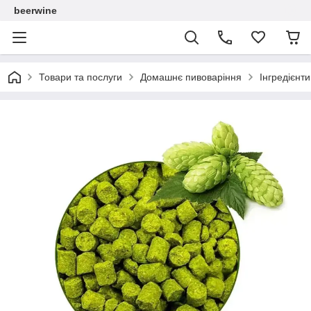
beerwine
Товари та послуги
Домашнє пивоваріння
Інгредієнт