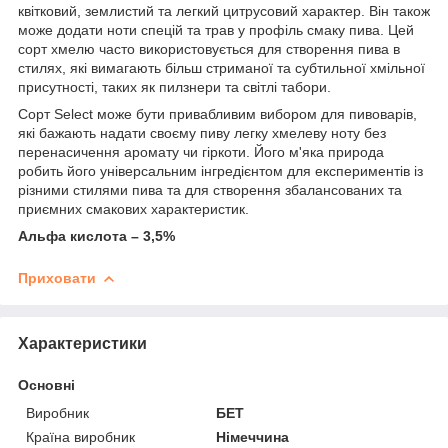
квітковий, землистий та легкий цитрусовий характер. Він також
може додати ноти спецій та трав у профіль смаку пива. Цей
сорт хмелю часто використовується для створення пива в
стилях, які вимагають більш стриманої та субтильної хмільної
присутності, таких як пилзнери та світлі табори.
Сорт Select може бути привабливим вибором для пивоварів,
які бажають надати своєму пиву легку хмелеву ноту без
перенасичення аромату чи гіркоти. Його м'яка природа
робить його універсальним інгредієнтом для експериментів із
різними стилями пива та для створення збалансованих та
приємних смакових характеристик.
Альфа кислота – 3,5%
Приховати
Характеристики
Основні
Виробник
БЕТ
Країна виробник
Німеччина