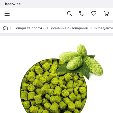
beerwine
Товари та послуги
Домашнє пивоваріння
Інгредієнт