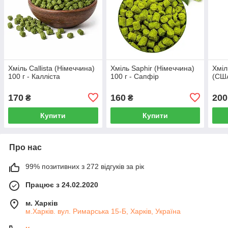
Хміль Callista (Німеччина)
Хміль Saphir (Німеччина)
Хміл
100 г - Калліста
100 г - Сапфір
(США
170
160
200
₴
₴
Купити
Купити
Про нас
99% позитивних з 272 відгуків за рік
Працює з 24.02.2020
м. Харків
м.Харків. вул. Римарська 15-Б, Харків, Україна