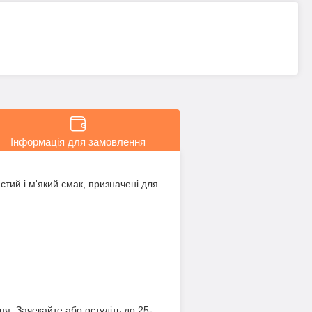
Інформація для замовлення
стий і м'який смак, призначені для
ня. Зачекайте або остудіть до 25-