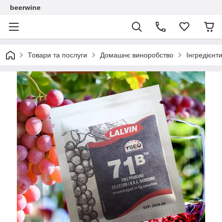
beerwine
Товари та послуги
Домашнє виноробство
Інгредієнт