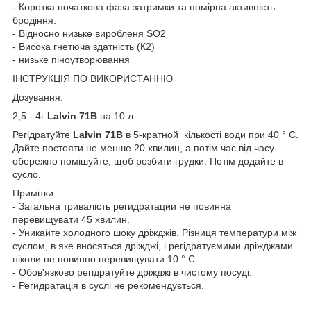
- Коротка початкова фаза затримки та помірна активність
бродіння.
- Відносно низьке виробленя SO2
- Висока гнетюча здатність (К2)
- низьке піноутворювання
ІНСТРУКЦІЯ ПО ВИКОРИСТАННЮ
Дозування:
2,5 - 4г
Lalvin 71B
на 10 л.
Регідратуйте
Lalvin 71B
в 5-кратной кількості води при 40 ° C.
Дайте постояти не менше 20 хвилин, а потім час від часу
обережно помішуйте, щоб розбити грудки. Потім додайте в
сусло.
Примітки:
- Загальна тривалість регидратации не повинна
перевищувати 45 хвилин.
- Уникайте холодного шоку дріжджів. Різниця температури між
суслом, в яке вносяться дріжджі, і регідратуємими дріжджами
ніколи не повинно перевищувати 10 ° C
- Обов'язково регідратуйте дріжджі в чистому посуді.
- Регидратація в суслі не рекомендується.