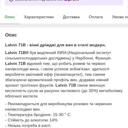
Опис
Характеристики
Доставка
Оплата
Умови п
Опис
Lalvin 71B - вінні дріжджі для вин в стилі модерн.
Lalvin 71B®
був виділений INRA (Національний інститут
сільськогосподарських досліджень) у Нарбонні, Франція.
Lalvin 71B
відомий тим, що робить рожеві та червоні
напівсолодкі вина, і своїм успіхом зобов'язан здатності
виробляти аміловий ефір (ізоамілацетат), тим самим
збагачуючи ароматичний профіль вин, додавая ніжний
аромат тропічних фруктів.
Lalvin 71B
також зменшує
кислотність сусла за рахунок часткового (до 30%) метаболізму
яблочної кислоти.
- Рекомендуються для виробництва розових та червоних
напівсолодких вин.
- Температура бродіння: 15-30 ° C.
- Стійкість до алкоголю 14%
- Низька потреба в азоті.