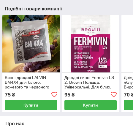
Подібні товари компанії
Винні дріжджі LALVIN
Дріжджі винні Fermivin LS
Дріж
BM4X4 для білого,
2. Browin Польща.
яблу
рожевого та червоного
Універсальні. Для білих,
Виро
вина
червоних, рожевих та
дріж
75
95
70
₴
₴
ігристих вин.
Купити
Купити
Про нас