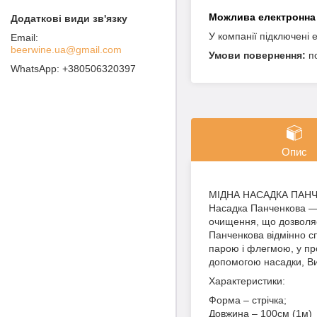
У компанії підключені 
beerwine.ua@gmail.com
п
+380506320397
Опис
МІДНА НАСАДКА ПАНЧ
Насадка Панченкова — 
очищення, що дозволяє
Панченкова відмінно с
парою і флегмою, у проц
допомогою насадки, Ви
Характеристики:
Форма – стрічка;
Довжина – 100см (1м)