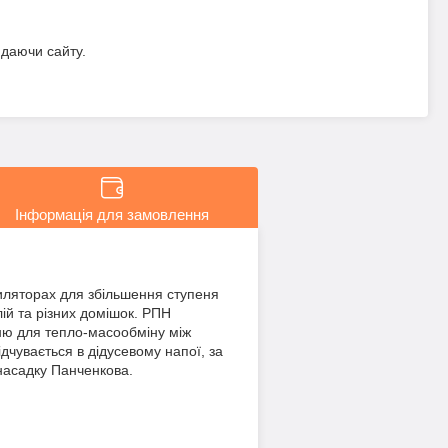
идаючи сайту.
Інформація для замовлення
иляторах для збільшення ступеня
ій та різних домішок. РПН
хню для тепло-масообміну між
ідчувається в дідусевому напої, за
 насадку Панченкова.