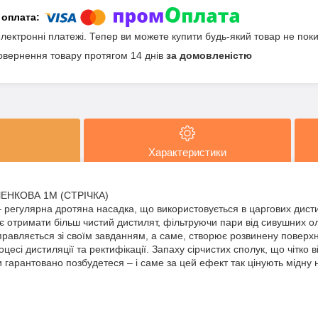
електронні платежі. Тепер ви можете купити будь-який товар не пок
овернення товару протягом 14 днів
за домовленістю
Характеристики
ЕНКОВА 1М (СТРІЧКА)
регулярна дротяна насадка, що використовується в царгових дист
 отримати більш чистий дистилят, фільтруючи пари від сивушних ол
правляється зі своїм завданням, а саме, створює розвинену повер
есі дистиляції та ректифікації. Запаху сірчистих сполук, що чітко в
 гарантовано позбудетеся – і саме за цей ефект так цінують мідну