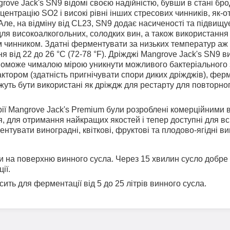
ove Jack's SN9 відомі своєю надійністю, бувши в стані бро
ентрацію SO2 і високі рівні інших стресових чинників, як-от
Але, на відміну від CL23, SN9 додає насиченості та підвищу
для високоалкогольних, солодких вин, а також використання 
 чинником. Здатні ферментувати за низьких температур аж 
я від 22 до 26 °C (72-78 °F). Дріжджі Mangrove Jack's SN9
поможе чималою мірою уникнути можливого бактеріального 
ктором (здатність пригнічувати спори диких дріжджів), фер
уть бути використані як дріждж для рестарту для повторног
ї Mangrove Jack's Premium були розроблені комерційними 
я, для отримання найкращих якостей і тепер доступні для вс
тувати виноградні, квіткові, фруктові та плодово-ягідні ви
и на поверхню винного сусла. Через 15 хвилин сусло добр
ії.
сить для ферментації від 5 до 25 літрів винного сусла.