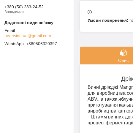
+380 (50) 283-24-52
Володимир
п
beerwine.ua@gmail.com
+380506320397
Опис
Дріж
Винні дріжджі Mangr
для виробництва сол
ABV., а також яблуч
приготування кальва
виробництва квітков
Штамм винних дріжд
процесі ферментації