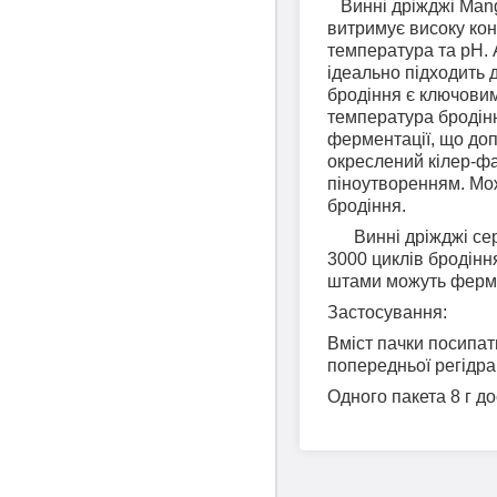
Винні дріжджі Mangr
витримує високу конц
температура та pH. 
ідеально підходить 
бродіння є ключовим
температура бродінн
ферментації, що до
окреслений кілер-фа
піноутворенням. Мож
бродіння.
Винні дріжджі сері
3000 циклів бродінн
штами можуть фермен
Застосування:
Вміст пачки посипат
попередньої регідрац
Одного пакета 8 г до