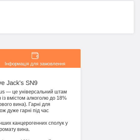
Інформація для замовлення
ve Jack's SN9
anus — це універсальний штам
н із вмістом алкоголю до 18%
вого вина). Гарні для
ж дуже гарні під час
нших канцерогенних сполук у
аромату вина.