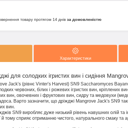
овернення товару протягом 14 днів
за домовленістю
Характеристики
джі для солодких ігристих вин і сидіння Mangro
ove Jack's (рівнє Vinter's Harvest) SN9 Saccharomyces Bay
одких червоних, білих і рожевих ігристих вин, кріплених ви
них вин, овочевних і фруктових вин, сидру та медовухи (медо
доса. Варто зазначити, що дріжджі Mangrove Jack's SN9 тако
их вин.
жів SN9 виробляє дуже низький рівень навушних олій та і
 й тому сприяє отриманню чистого, натурального смаку та 