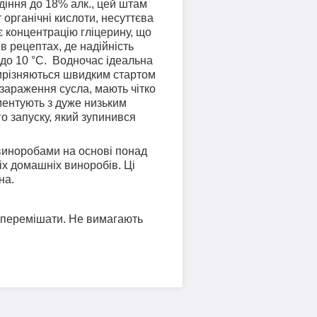
діння до 18% алк., цей штам
 органічні кислоти, несуттєва
є концентрацію гліцерину, що
в рецептах, де надійність
до 10 °C. Водночас ідеальна
 вирізняються швидким стартом
зараження сусла, мають чітко
ментують з дуже низьким
о запуску, який зупинився
виноробами на основі понад
іх домашніх виноробів. Ці
на.
е перемішати. Не вимагають