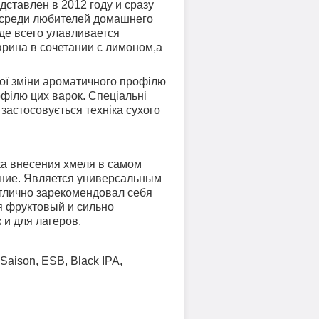
тавлен в 2012 году и сразу
и среди любителей домашнего
жде всего улавливается
рина в сочетании с лимоном,а
ної зміни ароматичного профілю
рофілю цих варок. Спеціальні
застосовується техніка сухого
ка внесения хмеля в самом
ление. Является универсальным
отлично зарекомендовал себя
ся фруктовый и сильно
 и для лагеров.
 Saison, ESB, Black IPA,