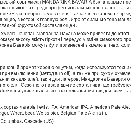
мецкий сорт хмеля MANDARINA BAVARIA был впервые предс
поклонников как среди профессиональных пивоваров, так 
ие хмеля говорит само за себя, так как в его аромате пре
яющие, в которых главную роль играют сильные тона манда
сладкой фруктовой составляющей .
 хмелю Hallertau Mandarina Bavaria може привести до істот
показує високу якість гіркоти і передусім зміна смакового п
рина Баварія можуть бути привнесені з хмелю в пиво, коли 
риновый аромат хорошо ощутим, когда используется техни
 при выключении (метод turn off), а так же при сухом охме
ании как для элей, так и для лагеров. Мандарина Бавария 
рного эля, Сезонного пива и другие сорта пива, где требует
Является универсальным в использовании как для элей, так
х сортах лагерів і елів, IPA, American IPA, American Pale Ale,
er, Wheat beer, Weiss bier, Belgian Pale Ale та ін.
, Columbus, Cascade (US)