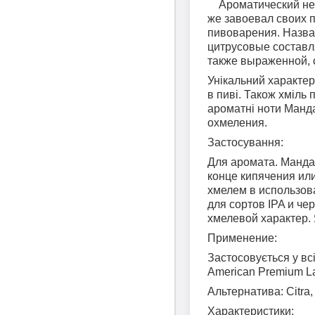
Ароматический не
же завоевал своих 
пивоварения. Назван
цитрусовые составл
также выраженной, 
Унікальний характер
в пиві. Також хміль 
ароматні ноти Манда
охмеления.
Застосування:
Для аромата. Манда
конце кипячения или
хмелем в использов
для сортов IPA и че
хмелевой характер. 
Применение:
Застосовується у всі
American Premium Lag
Альтернатива: Citra
Характеристики: