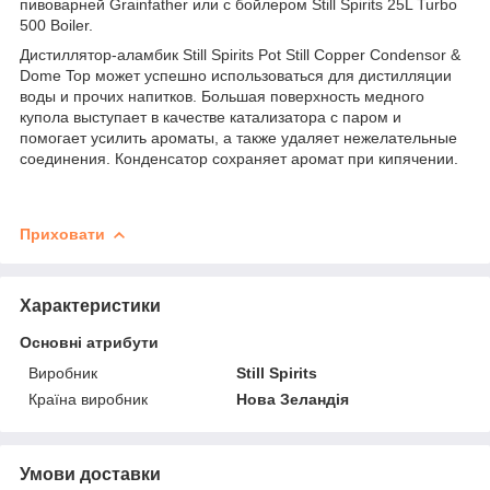
пивоварней Grainfather или с бойлером Still Spirits 25L Turbo
500 Boiler.
Дистиллятор-аламбик Still Spirits Pot Still Copper Condensor &
Dome Top может успешно использоваться для дистилляции
воды и прочих напитков. Большая поверхность медного
купола выступает в качестве катализатора с паром и
помогает усилить ароматы, а также удаляет нежелательные
соединения. Конденсатор сохраняет аромат при кипячении.
Приховати
Характеристики
Основні атрибути
Виробник
Still Spirits
Країна виробник
Нова Зеландія
Умови доставки