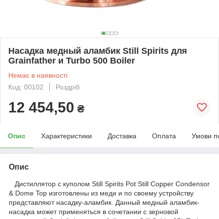
Насадка медный аламбик Still Spirits для
Grainfather и Turbo 500 Boiler
Немає в наявності
Код: 00102
Роздріб
12 454,50
₴
Опис
Характеристики
Доставка
Оплата
Умови п
Опис
Дистиллятор с куполом Still Spirits Pot Still Copper Condensor
& Dome Top изготовлены из меди и по своему устройству
представляют насадку-аламбик. Данный медный аламбик-
насадка может применяться в сочетании с зерновой