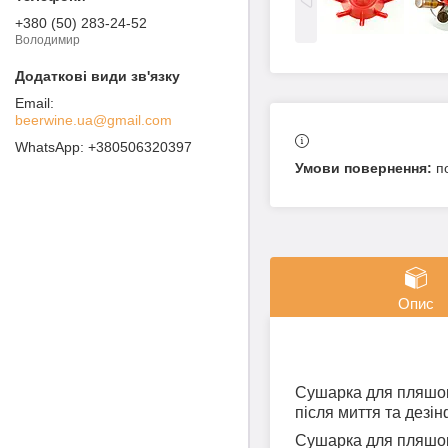
+380 (50) 283-24-52
Володимир
beerwine.ua@gmail.com
+380506320397
п
Опис
Сушарка для пляшок 
після миття та дезі
Сушарка для пляшок 