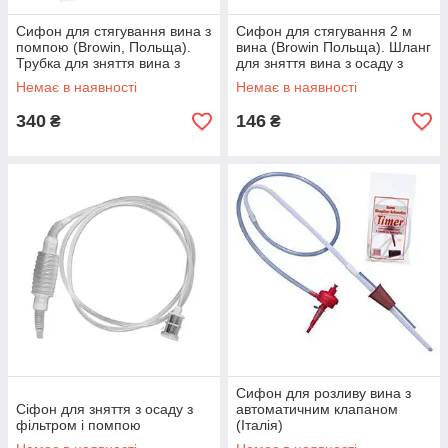
Сифон для стягування вина з
Сифон для стягування 2 м
помпою (Browin, Польща).
вина (Browin Польща). Шланг
Трубка для зняття вина з
для зняття вина з осаду з
осадом із помпою.
наконечником зі скла
Немає в наявності
Немає в наявності
340
146
₴
₴
Сифон для розливу вина з
Сіфон для зняття з осаду з
автоматичним клапаном
фільтром і помпою
(Італія)