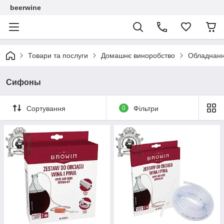
beerwine
Товари та послуги
Домашнє виноробство
Обладнанн
Сифоны
Сортування
0
Фільтри